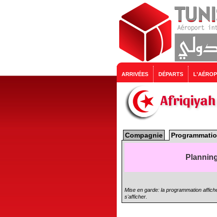
ARRIVÉES
DÉPARTS
L'AÉRO
Afriqiya
Compagnie
Programmatio
Planning
Mise en garde: la programmation affiché
s'afficher.