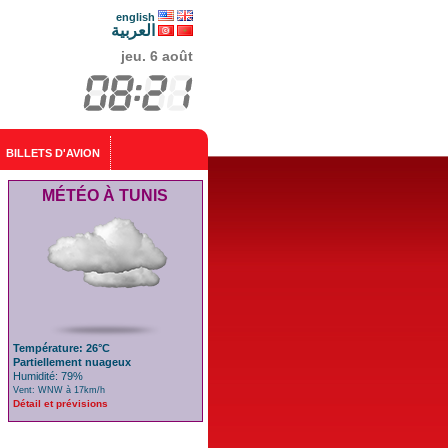
english
العربية
jeu. 6 août
BILLETS D'AVION
MÉTÉO À TUNIS
Température: 26°C
Partiellement nuageux
Humidité: 79%
Vent: WNW à 17km/h
Détail et prévisions