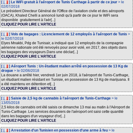
[
] Le WiFi gratuit à l'aéroport de Tunis Carthage à partir de ce jour
> le
02/07/2018
Le président Directeur Général de l'Office de l'aviation civile et des aéroports
(OACA), Khaled Chelli a annoncé lundi qu'à partir de ce jour le WiFi sera
disponible gratuitement à l'aér[...]
CLIQUEZ POUR LIRE L'ARTICLE
[
] Vols de bagages : Licenciement de 12 employés à l'aéroport de Tunis
>
le 02/07/2018
Elyes Mnakbi, Pdg de Tunisair, a indiqué que 12 employés de la compagnie
aérienne nationale ont été renvoyés pour avoir volé, en 2017, des objets dans
les bagages des voyageurs.Dans une déclar[...]
CLIQUEZ POUR LIRE L'ARTICLE
[
] Aéroport Tunis : Un étudiant malien arrêté en possession de 13 Kg de
drogue
> le 02/06/2018
La douane a arrêté hier, vendredi 1er juin 2018, à l'aéroport de Tunis-Carthage,
un étudiant malien résidant en Tunisie, en possession de 13 Kg de marijuana. Il
a été maintenu en détention et[...]
CLIQUEZ POUR LIRE L'ARTICLE
[
] Saisie de 2,5 kg de cannabis à l'aéroport de Tunis-Carthage
> le
13/05/2018
2,5 kilos de cannabis ont été saisis ce dimanche 13 mai au matin à l'Aéroport de
Tunis-Carthage. Les services douaniers de l'aéroport ont saisi cette quantité
dans les bagages d'un voyageur d'or[...]
CLIQUEZ POUR LIRE L'ARTICLE
[
] Arrestation d'un Tunisien en possession d'une arme à feu
> le