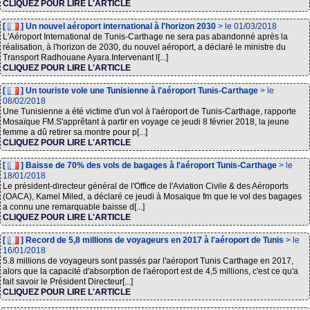
CLIQUEZ POUR LIRE L'ARTICLE
[
] Un nouvel aéroport international à l'horizon 2030
> le 01/03/2018
L'Aéroport International de Tunis-Carthage ne sera pas abandonné après la
réalisation, à l'horizon de 2030, du nouvel aéroport, a déclaré le ministre du
Transport Radhouane Ayara.Intervenant l[...]
CLIQUEZ POUR LIRE L'ARTICLE
[
] Un touriste vole une Tunisienne à l'aéroport Tunis-Carthage
> le
08/02/2018
Une Tunisienne a été victime d'un vol à l'aéroport de Tunis-Carthage, rapporte
Mosaïque FM.S'apprêtant à partir en voyage ce jeudi 8 février 2018, la jeune
femme a dû retirer sa montre pour p[...]
CLIQUEZ POUR LIRE L'ARTICLE
[
] Baisse de 70% des vols de bagages à l'aéroport Tunis-Carthage
> le
18/01/2018
Le président-directeur général de l'Office de l'Aviation Civile & des Aéroports
(OACA), Kamel Miled, a déclaré ce jeudi à Mosaique fm que le vol des bagages
a connu une remarquable baisse d[...]
CLIQUEZ POUR LIRE L'ARTICLE
[
] Record de 5,8 millions de voyageurs en 2017 à l'aéroport de Tunis
> le
16/01/2018
5.8 millions de voyageurs sont passés par l'aéroport Tunis Carthage en 2017,
alors que la capacité d'absorption de l'aéroport est de 4,5 millions, c'est ce qu'a
fait savoir le Président Directeur[...]
CLIQUEZ POUR LIRE L'ARTICLE