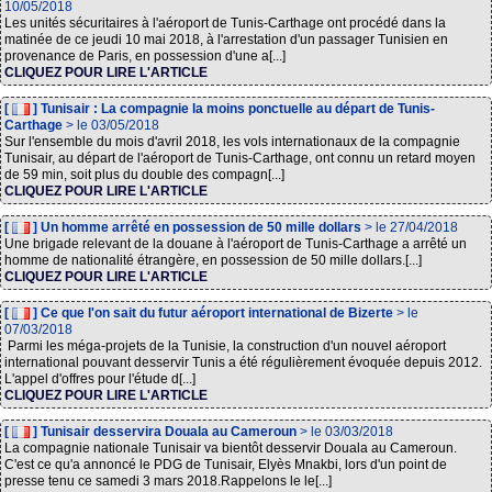
10/05/2018
Les unités sécuritaires à l'aéroport de Tunis-Carthage ont procédé dans la
matinée de ce jeudi 10 mai 2018, à l'arrestation d'un passager Tunisien en
provenance de Paris, en possession d'une a[...]
CLIQUEZ POUR LIRE L'ARTICLE
[
] Tunisair : La compagnie la moins ponctuelle au départ de Tunis-
Carthage
> le 03/05/2018
Sur l'ensemble du mois d'avril 2018, les vols internationaux de la compagnie
Tunisair, au départ de l'aéroport de Tunis-Carthage, ont connu un retard moyen
de 59 min, soit plus du double des compagn[...]
CLIQUEZ POUR LIRE L'ARTICLE
[
] Un homme arrêté en possession de 50 mille dollars
> le 27/04/2018
Une brigade relevant de la douane à l'aéroport de Tunis-Carthage a arrêté un
homme de nationalité étrangère, en possession de 50 mille dollars.[...]
CLIQUEZ POUR LIRE L'ARTICLE
[
] Ce que l'on sait du futur aéroport international de Bizerte
> le
07/03/2018
Parmi les méga-projets de la Tunisie, la construction d'un nouvel aéroport
international pouvant desservir Tunis a été régulièrement évoquée depuis 2012.
L'appel d'offres pour l'étude d[...]
CLIQUEZ POUR LIRE L'ARTICLE
[
] Tunisair desservira Douala au Cameroun
> le 03/03/2018
La compagnie nationale Tunisair va bientôt desservir Douala au Cameroun.
C'est ce qu'a annoncé le PDG de Tunisair, Elyès Mnakbi, lors d'un point de
presse tenu ce samedi 3 mars 2018.Rappelons le le[...]