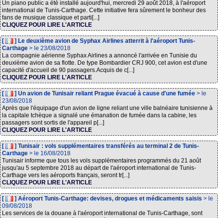
Un piano public a été installé aujourd'hui, mercredi 29 août 2018, à l'aéroport
international de Tunis-Carthage. Cette initiative fera sûrement le bonheur des
fans de musique classique et parti[...]
CLIQUEZ POUR LIRE L'ARTICLE
[
] Le deuxième avion de Syphax Airlines atterrit à l'aéroport Tunis-
Carthage
> le 23/08/2018
La compagnie aérienne Syphax Airlines a annoncé l'arrivée en Tunisie du
deuxième avion de sa flotte. De type Bombardier CRJ 900, cet avion est d'une
capacité d'accueil de 90 passagers.Acquis de c[...]
CLIQUEZ POUR LIRE L'ARTICLE
[
] Un avion de Tunisair reliant Prague évacué à cause d'une fumée
> le
23/08/2018
Après que l'équipage d'un avion de ligne reliant une ville balnéaire tunisienne à
la capitale tchèque a signalé une émanation de fumée dans la cabine, les
passagers sont sortis de l'appareil p[...]
CLIQUEZ POUR LIRE L'ARTICLE
[
] Tunisair : vols supplémentaires transférés au terminal 2 de Tunis-
Carthage
> le 16/08/2018
Tunisair informe que tous les vols supplémentaires programmés du 21 août
jusqu'au 5 septembre 2018 au départ de l'aéroport international de Tunis-
Carthage vers les aéroports français, seront tr[...]
CLIQUEZ POUR LIRE L'ARTICLE
[
] Aéroport Tunis-Carthage: devises, drogues et médicaments saisis
> le
09/08/2018
Les services de la douane à l'aéroport international de Tunis-Carthage, sont