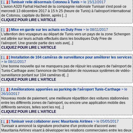
[
] Tunisair relie désormais Cotonou à Tunis
> le 15/12/2017
L'avion A320 Farhat Hached de la compagnie nationale Tunisair s'est posé ce
mercredi 13 décembre 2017 à 15 h 25 (heure de Tunis) à l'aéroport international
de Cotonou, capitale du Bénin, après [...]
CLIQUEZ POUR LIRE L'ARTICLE
[
] Mise en garde sur les achats en Duty Free
> le 08/11/2017
L'attention des voyageurs au départ de Tunis vers un pays de la zone Schengen
est attirée sur leurs achats effectués dans les boutiques Duty Free de
l'aéroport. Une grande partie des vols ave[...]
CLIQUEZ POUR LIRE L'ARTICLE
[
] Installation de 104 caméras de surveillance pour améliorer les services
> le 08/11/2017
Une bonne nouvelle qui ne manquera pas de réjouir les usagers de l'aéroport de
Tunis-Carthage avec l'annonce de l'installation de nouveaux systèmes de vidéo-
surveillance portant sur 104 caméras d[...]
CLIQUEZ POUR LIRE L'ARTICLE
[
] Améliorations apportées au parking de l'aéroport Tunis-Carthage
> le
26/10/2017
Nouveau mode de paiement, une meilleure répartition des voitures stationnées
entre les différents zones de l'aéroport, ou encore une application mobile des
différents services, telles sont les no[...]
CLIQUEZ POUR LIRE L'ARTICLE
[
] Tunisair veut collaborer avec Mauritania Airlines
> le 05/05/2017
Tunisair a annoncé la signature prochaine d'un protocole d'accord avec
Mauritania Airlines visant à développer les relations commerciales entre les deux