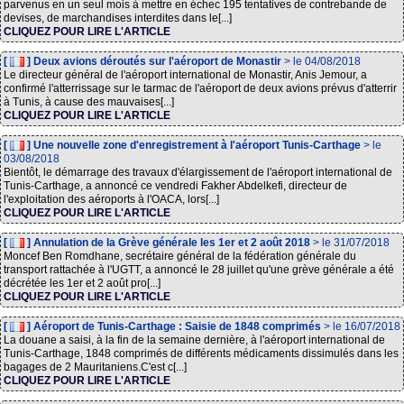
parvenus en un seul mois à mettre en échec 195 tentatives de contrebande de
devises, de marchandises interdites dans le[...]
CLIQUEZ POUR LIRE L'ARTICLE
[
] Deux avions déroutés sur l'aéroport de Monastir
> le 04/08/2018
Le directeur général de l'aéroport international de Monastir, Anis Jemour, a
confirmé l'atterrissage sur le tarmac de l'aéroport de deux avions prévus d'atterrir
à Tunis, à cause des mauvaises[...]
CLIQUEZ POUR LIRE L'ARTICLE
[
] Une nouvelle zone d'enregistrement à l'aéroport Tunis-Carthage
> le
03/08/2018
Bientôt, le démarrage des travaux d'élargissement de l'aéroport international de
Tunis-Carthage, a annoncé ce vendredi Fakher Abdelkefi, directeur de
l'exploitation des aéroports à l'OACA, lors[...]
CLIQUEZ POUR LIRE L'ARTICLE
[
] Annulation de la Grève générale les 1er et 2 août 2018
> le 31/07/2018
Moncef Ben Romdhane, secrétaire général de la fédération générale du
transport rattachée à l'UGTT, a annoncé le 28 juillet qu'une grève générale a été
décrétée les 1er et 2 août pro[...]
CLIQUEZ POUR LIRE L'ARTICLE
[
] Aéroport de Tunis-Carthage : Saisie de 1848 comprimés
> le 16/07/2018
La douane a saisi, à la fin de la semaine dernière, à l'aéroport international de
Tunis-Carthage, 1848 comprimés de différents médicaments dissimulés dans les
bagages de 2 Mauritaniens.C'est c[...]
CLIQUEZ POUR LIRE L'ARTICLE