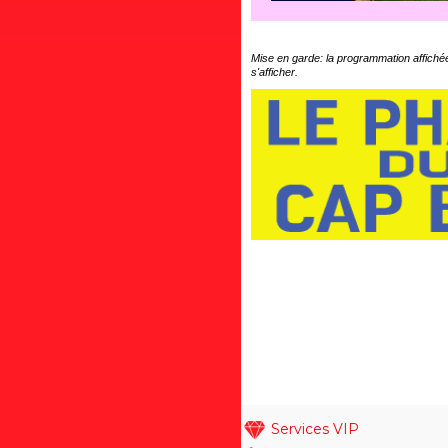
Mise en garde: la programmation affichée
s'afficher.
Services VIP