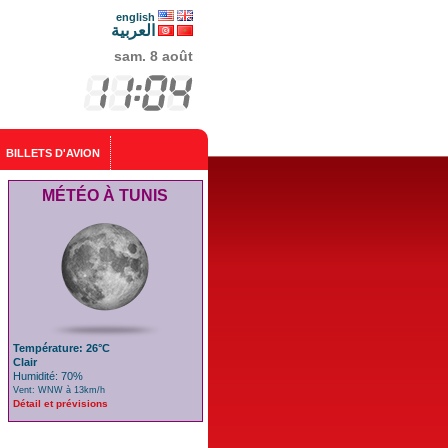
english
العربية
sam. 8 août
BILLETS D'AVION
MÉTÉO À TUNIS
Température: 26°C
Clair
Humidité: 70%
Vent: WNW à 13km/h
Détail et prévisions