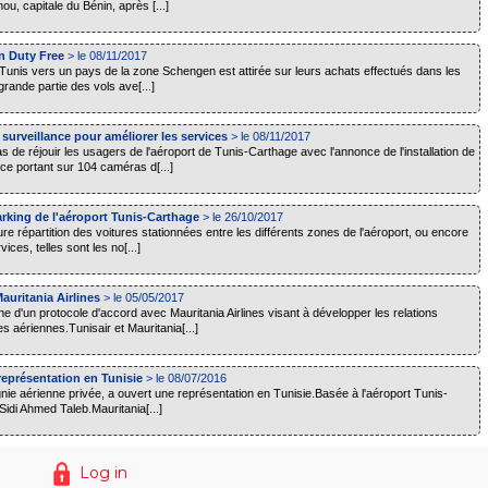
ou, capitale du Bénin, après [...]
n Duty Free
> le 08/11/2017
Tunis vers un pays de la zone Schengen est attirée sur leurs achats effectués dans les
rande partie des vols ave[...]
 surveillance pour améliorer les services
> le 08/11/2017
de réjouir les usagers de l'aéroport de Tunis-Carthage avec l'annonce de l'installation de
e portant sur 104 caméras d[...]
rking de l'aéroport Tunis-Carthage
> le 26/10/2017
 répartition des voitures stationnées entre les différents zones de l'aéroport, ou encore
ices, telles sont les no[...]
auritania Airlines
> le 05/05/2017
e d'un protocole d'accord avec Mauritania Airlines visant à développer les relations
aériennes.Tunisair et Mauritania[...]
représentation en Tunisie
> le 08/07/2016
gnie aérienne privée, a ouvert une représentation en Tunisie.Basée à l'aéroport Tunis-
Sidi Ahmed Taleb.Mauritania[...]
Log in