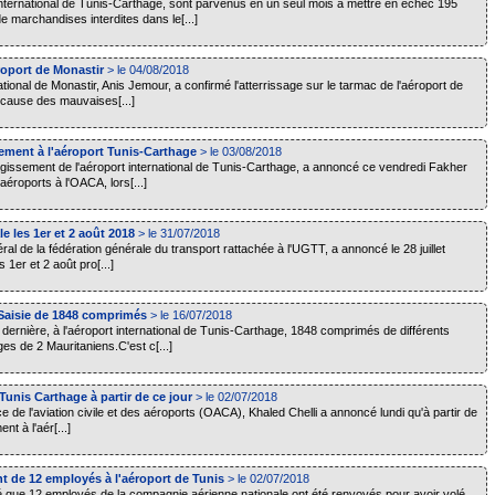
international de Tunis-Carthage, sont parvenus en un seul mois à mettre en échec 195
 marchandises interdites dans le[...]
roport de Monastir
> le 04/08/2018
ational de Monastir, Anis Jemour, a confirmé l'atterrissage sur le tarmac de l'aéroport de
à cause des mauvaises[...]
ement à l'aéroport Tunis-Carthage
> le 03/08/2018
rgissement de l'aéroport international de Tunis-Carthage, a annoncé ce vendredi Fakher
 aéroports à l'OACA, lors[...]
e les 1er et 2 août 2018
> le 31/07/2018
 de la fédération générale du transport rattachée à l'UGTT, a annoncé le 28 juillet
1er et 2 août pro[...]
 Saisie de 1848 comprimés
> le 16/07/2018
e dernière, à l'aéroport international de Tunis-Carthage, 1848 comprimés de différents
s de 2 Mauritaniens.C'est c[...]
 Tunis Carthage à partir de ce jour
> le 02/07/2018
e de l'aviation civile et des aéroports (OACA), Khaled Chelli a annoncé lundi qu'à partir de
nt à l'aér[...]
t de 12 employés à l'aéroport de Tunis
> le 02/07/2018
é que 12 employés de la compagnie aérienne nationale ont été renvoyés pour avoir volé,