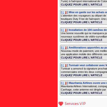
Tunis) à l'aéroport international de Coton
CLIQUEZ POUR LIRE L'ARTICLE
[
] Mise en garde sur les achats e
L'attention des voyageurs au départ de 
boutiques Duty Free de l'aéroport. Une g
CLIQUEZ POUR LIRE L'ARTICLE
[
] Installation de 104 caméras de
Une bonne nouvelle qui ne manquera pas 
nouveaux systèmes de vidéo-surveillanc
CLIQUEZ POUR LIRE L'ARTICLE
[
] Améliorations apportées au pa
Nouveau mode de paiement, une meilleure
une application mobile des différents serv
CLIQUEZ POUR LIRE L'ARTICLE
[
] Tunisair veut collaborer avec M
Tunisair a annoncé la signature prochain
commerciales entre les deux compagnies 
CLIQUEZ POUR LIRE L'ARTICLE
[
] Mauritania Airlines ouvre une 
Mauritania Airlines International, compa
Carthage, cette antenne est dirigée par 
CLIQUEZ POUR LIRE L'ARTICLE
Services VIP