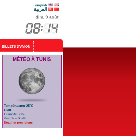
english
العربية
dim. 9 août
BILLETS D'AVION
MÉTÉO À TUNIS
Température: 25°C
Clair
Humidité: 72%
Vent: W à 5km/h
Détail et prévisions