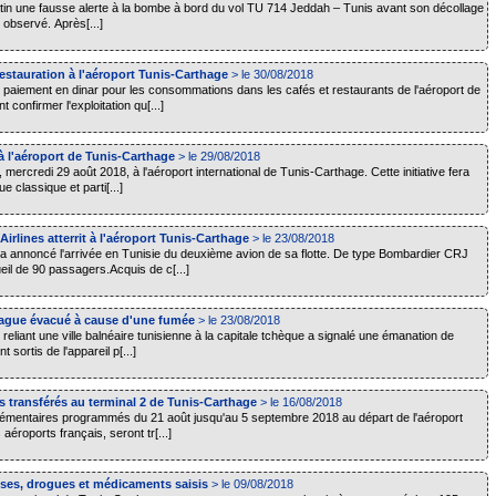
tin une fausse alerte à la bombe à bord du vol TU 714 Jeddah – Tunis avant son décollage
 observé. Après[...]
 restauration à l'aéroport Tunis-Carthage
> le 30/08/2018
u paiement en dinar pour les consommations dans les cafés et restaurants de l'aéroport de
confirmer l'exploitation qu[...]
 à l'aéroport de Tunis-Carthage
> le 29/08/2018
, mercredi 29 août 2018, à l'aéroport international de Tunis-Carthage. Cette initiative fera
classique et parti[...]
rlines atterrit à l'aéroport Tunis-Carthage
> le 23/08/2018
a annoncé l'arrivée en Tunisie du deuxième avion de sa flotte. De type Bombardier CRJ
eil de 90 passagers.Acquis de c[...]
Prague évacué à cause d'une fumée
> le 23/08/2018
reliant une ville balnéaire tunisienne à la capitale tchèque a signalé une émanation de
sortis de l'appareil p[...]
s transférés au terminal 2 de Tunis-Carthage
> le 16/08/2018
plémentaires programmés du 21 août jusqu'au 5 septembre 2018 au départ de l'aéroport
aéroports français, seront tr[...]
ises, drogues et médicaments saisis
> le 09/08/2018