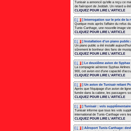
Tunisair a annoncé qu'elle a reçu ce ma
de l'aéroport de Jeddah. Un retard a été
CLIQUEZ POUR LIRE L'ARTICLE
[
] Interrogation sur le prix de la
Quelque mois après l'affaire du refus d
Tunis-Carthage, une nouvelle image vient 
CLIQUEZ POUR LIRE L'ARTICLE
[
] Installation d'un piano public
Un piano public a été installé aujourd'hui
sûrement le bonheur des fans de musique 
CLIQUEZ POUR LIRE L'ARTICLE
[
] Le deuxième avion de Syphax Ai
La compagnie aérienne Syphax Airlines 
900, cet avion est d'une capacité d'accu
CLIQUEZ POUR LIRE L'ARTICLE
[
] Un avion de Tunisair reliant 
Après que l'équipage d'un avion de ligne 
fumée dans la cabine, les passagers sont 
CLIQUEZ POUR LIRE L'ARTICLE
[
] Tunisair : vols supplémentaire
Tunisair informe que tous les vols sup
international de Tunis-Carthage vers les 
CLIQUEZ POUR LIRE L'ARTICLE
[
] Aéroport Tunis-Carthage: dev