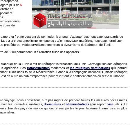
 l'aéroport de
érogare plus de
6
 chiffre en
oppement
ons
aux voyageurs
e coins du
assagers et fret ne cessent de se moderniser pour s'adapter aux nouveaux standards de
re face à la croissance ininterrompue du trafic : nouveaux matériels, nouveaux terminaux,
des procédures, vidéosurveillance montrent le dynamisme de l'aéroport de Tunis.
tre de 3200 permettent un circulation fluide des appareils.
 d'accueil de la Tunisie fait de l'aéroport international de Tunis-Carthage l'un des aéroports
lus agréables. Ses
infrastructures
modernes et
les multiples destinations
qu'il permet
yonner Tunis dans toute la Méditerranée. Grâce à la compagnie nationale Tunisair, l'aéroport
est en outre un hub d'importance pour relier tout le continent africain au reste du monde.
 votre voyage, nous conseillons aux passagers de prendre toutes les mesures nécessaires
 avec les formalités sanitaires,
douanières
et
administratives
(passeport,
visa
, etc.). La
illeurs l'un des pays du monde qui ouvre ses portes le plus facilement sans visa au plus
tionalités.