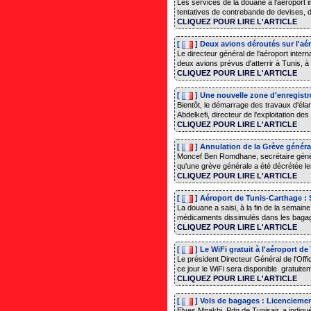
Les services de la douane à l'aéroport 
tentatives de contrebande de devises, de
CLIQUEZ POUR LIRE L'ARTICLE
[
] Deux avions déroutés sur l'aé
Le directeur général de l'aéroport intern
deux avions prévus d'atterrir à Tunis, 
CLIQUEZ POUR LIRE L'ARTICLE
[
] Une nouvelle zone d'enregistr
Bientôt, le démarrage des travaux d'éla
Abdelkefi, directeur de l'exploitation des
CLIQUEZ POUR LIRE L'ARTICLE
[
] Annulation de la Grève général
Moncef Ben Romdhane, secrétaire général
qu'une grève générale a été décrétée les 
CLIQUEZ POUR LIRE L'ARTICLE
[
] Aéroport de Tunis-Carthage :
La douane a saisi, à la fin de la semain
médicaments dissimulés dans les bagage
CLIQUEZ POUR LIRE L'ARTICLE
[
] Le WiFi gratuit à l'aéroport de
Le président Directeur Général de l'Offic
ce jour le WiFi sera disponible gratuiteme
CLIQUEZ POUR LIRE L'ARTICLE
[
] Vols de bagages : Licenciemen
Elyes Mnakbi, Pdg de Tunisair, a indiqu