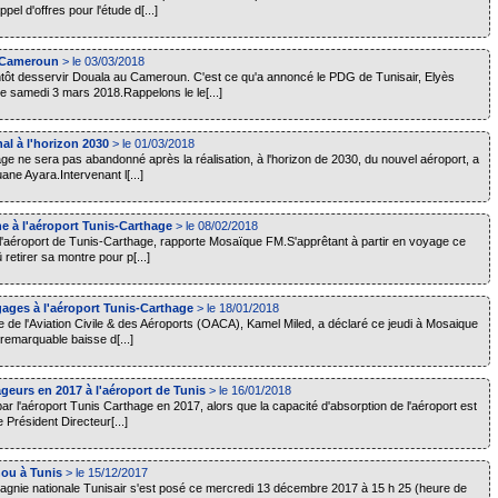
l d'offres pour l'étude d[...]
u Cameroun
> le 03/03/2018
ntôt desservir Douala au Cameroun. C'est ce qu'a annoncé le PDG de Tunisair, Elyès
ce samedi 3 mars 2018.Rappelons le le[...]
al à l'horizon 2030
> le 01/03/2018
ge ne sera pas abandonné après la réalisation, à l'horizon de 2030, du nouvel aéroport, a
ne Ayara.Intervenant l[...]
e à l'aéroport Tunis-Carthage
> le 08/02/2018
 l'aéroport de Tunis-Carthage, rapporte Mosaïque FM.S'apprêtant à partir en voyage ce
 retirer sa montre pour p[...]
ages à l'aéroport Tunis-Carthage
> le 18/01/2018
ce de l'Aviation Civile & des Aéroports (OACA), Kamel Miled, a déclaré ce jeudi à Mosaique
remarquable baisse d[...]
geurs en 2017 à l'aéroport de Tunis
> le 16/01/2018
r l'aéroport Tunis Carthage en 2017, alors que la capacité d'absorption de l'aéroport est
le Président Directeur[...]
nou à Tunis
> le 15/12/2017
gnie nationale Tunisair s'est posé ce mercredi 13 décembre 2017 à 15 h 25 (heure de