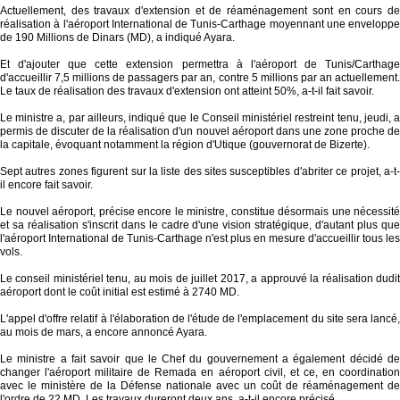
Actuellement, des travaux d'extension et de réaménagement sont en cours de
réalisation à l'aéroport International de Tunis-Carthage moyennant une enveloppe
de 190 Millions de Dinars (MD), a indiqué Ayara.
Et d'ajouter que cette extension permettra à l'aéroport de Tunis/Carthage
d'accueillir 7,5 millions de passagers par an, contre 5 millions par an actuellement.
Le taux de réalisation des travaux d'extension ont atteint 50%, a-t-il fait savoir.
Le ministre a, par ailleurs, indiqué que le Conseil ministériel restreint tenu, jeudi, a
permis de discuter de la réalisation d'un nouvel aéroport dans une zone proche de
la capitale, évoquant notamment la région d'Utique (gouvernorat de Bizerte).
Sept autres zones figurent sur la liste des sites susceptibles d'abriter ce projet, a-t-
il encore fait savoir.
Le nouvel aéroport, précise encore le ministre, constitue désormais une nécessité
et sa réalisation s'inscrit dans le cadre d'une vision stratégique, d'autant plus que
l'aéroport International de Tunis-Carthage n'est plus en mesure d'accueillir tous les
vols.
Le conseil ministériel tenu, au mois de juillet 2017, a approuvé la réalisation dudit
aéroport dont le coût initial est estimé à 2740 MD.
L'appel d'offre relatif à l'élaboration de l'étude de l'emplacement du site sera lancé,
au mois de mars, a encore annoncé Ayara.
Le ministre a fait savoir que le Chef du gouvernement a également décidé de
changer l'aéroport militaire de Remada en aéroport civil, et ce, en coordination
avec le ministère de la Défense nationale avec un coût de réaménagement de
l'ordre de 22 MD. Les travaux dureront deux ans, a-t-il encore précisé.