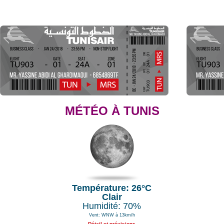
MÉTÉO À TUNIS
Température: 26°C
Clair
Humidité: 70%
Vent: WNW à 13km/h
Détail et prévisions