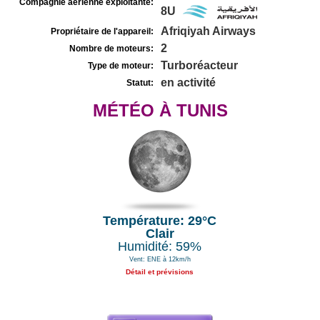
Compagnie aérienne exploitante:
8U
Afriqiyah Airways
Propriétaire de l'appareil:
2
Nombre de moteurs:
Turboréacteur
Type de moteur:
en activité
Statut:
MÉTÉO À TUNIS
Température: 29°C
Clair
Humidité: 59%
Vent: ENE à 12km/h
Détail et prévisions