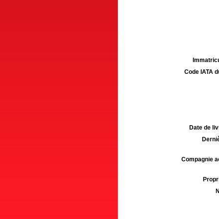
Immatricu
Code IATA d
Date de liv
Derniè
Compagnie aé
Propri
N