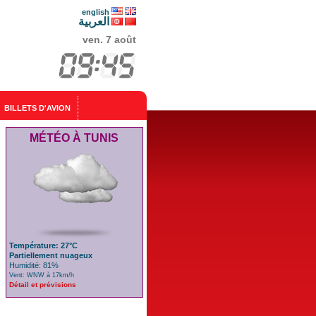
english
العربية
ven. 7 août
BILLETS D'AVION
MÉTÉO À TUNIS
Température: 27°C
Partiellement nuageux
Humidité: 81%
Vent: WNW à 17km/h
Détail et prévisions