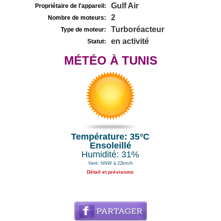
Gulf Air
Propriétaire de l'appareil:
2
Nombre de moteurs:
Turboréacteur
Type de moteur:
en activité
Statut:
MÉTÉO À TUNIS
Température: 35°C
Ensoleillé
Humidité: 31%
Vent: NNW à 22km/h
Détail et prévisions