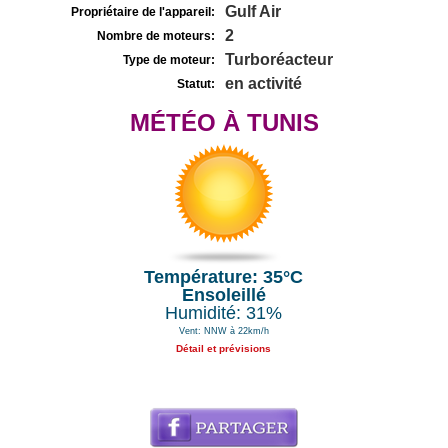
Gulf Air
Propriétaire de l'appareil:
2
Nombre de moteurs:
Turboréacteur
Type de moteur:
en activité
Statut:
MÉTÉO À TUNIS
Température: 35°C
Ensoleillé
Humidité: 31%
Vent: NNW à 22km/h
Détail et prévisions