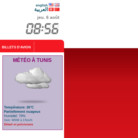
english
العربية
jeu. 6 août
BILLETS D'AVION
MÉTÉO À TUNIS
Température: 26°C
Partiellement nuageux
Humidité: 79%
Vent: WNW à 17km/h
Détail et prévisions