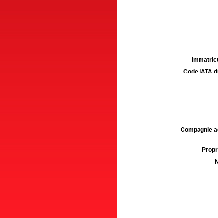
Immatricu
Code IATA d
Compagnie aé
Propri
N