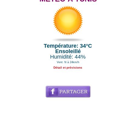
Température: 34°C
Ensoleillé
Humidité: 44%
Vent: N à 24km/h
Détail et prévisions