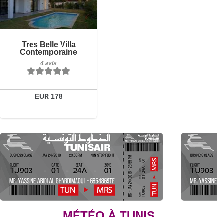
4 avis
Détails
Tres Belle Villa
Contemporaine
Réserver
4 avis
EUR 178
MÉTÉO À TUNIS