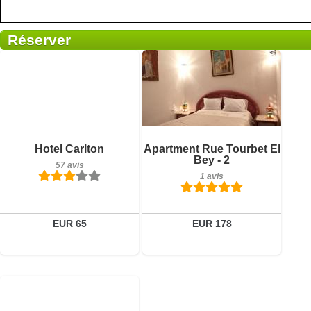
Réserver
1 avis
Détails
Réserver
Petit-déjeuner inclus
Hotel Carlton
Apartment Rue Tourbet El
57 avis
Bey - 2
57 avis
1 avis
Détails
Réserver
EUR 65
EUR 178