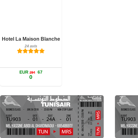
Petit-déjeuner inclus
Hotel La Maison Blanche
24 avis
24 avis
Détails
Réserver
EUR
67
294
0