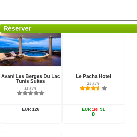
Réserver
Petit-déjeuner inclus
25 avis
11 avis
Détails
Détails
Avani Les Berges Du Lac
Le Pacha Hotel
Tunis Suites
Réserver
25 avis
Réserver
11 avis
EUR 126
EUR
51
195
0