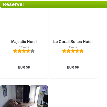
Réserver
9 avis
Petit-déjeuner inclus
Détails
Majestic Hotel
Le Corail Suites Hotel
13 avis
13 avis
9 avis
Réserver
Détails
Réserver
EUR 58
EUR 96