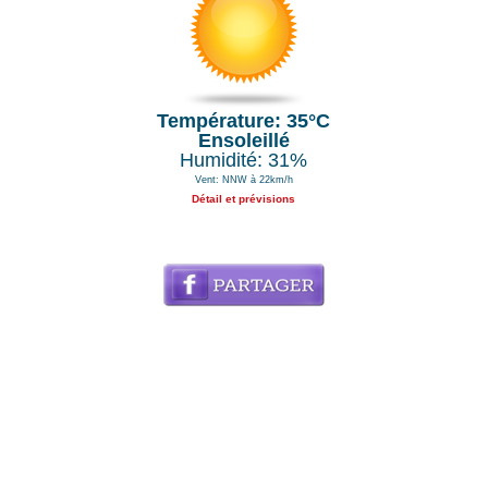
Température: 35°C
Ensoleillé
Humidité: 31%
Vent: NNW à 22km/h
Détail et prévisions