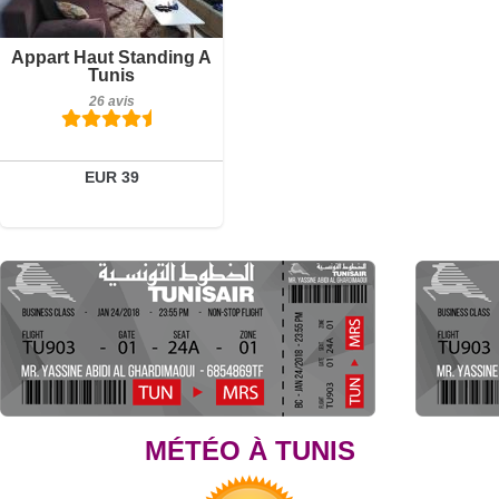
26 avis
Détails
Appart Haut Standing A
Tunis
Réserver
26 avis
EUR 39
MÉTÉO À TUNIS