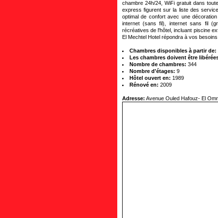
chambre 24h/24, WiFi gratuit dans tout
express figurent sur la liste des servi
optimal de confort avec une décoration 
internet (sans fil), internet sans fil 
récréatives de l'hôtel, incluant piscine 
El Mechtel Hotel répondra à vos besoins
Chambres disponibles à partir de:
Les chambres doivent être libérées
Nombre de chambres:
344
Nombre d'étages:
9
Hôtel ouvert en:
1989
Rénové en:
2009
Adresse:
Avenue Ouled Hafouz- El Omr