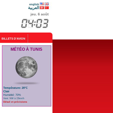
english
العربية
jeu. 6 août
BILLETS D'AVION
MÉTÉO À TUNIS
Température: 28°C
Clair
Humidité: 70%
Vent: NW à 15km/h
Détail et prévisions