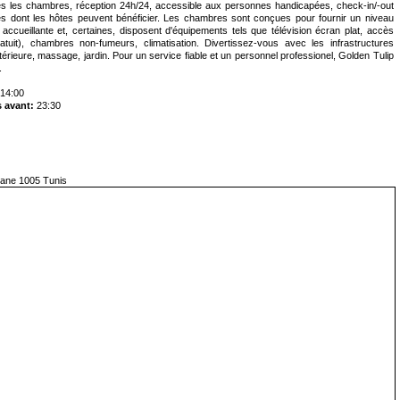
es les chambres, réception 24h/24, accessible aux personnes handicapées, check-in/-out
ces dont les hôtes peuvent bénéficier. Les chambres sont conçues pour fournir un niveau
accueillante et, certaines, disposent d'équipements tels que télévision écran plat, accès
(gratuit), chambres non-fumeurs, climatisation. Divertissez-vous avec les infrastructures
extérieure, massage, jardin. Pour un service fiable et un personnel professionel, Golden Tulip
.
14:00
 avant:
23:30
ane 1005 Tunis