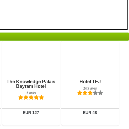
1 avis
Petit-déjeuner inclus
Détails
The Knowledge Palais
Hotel TEJ
103 avis
Bayram Hotel
103 avis
Réserver
1 avis
Détails
Réserver
EUR 127
EUR 48