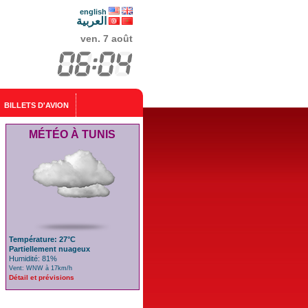
english
العربية
ven. 7 août
BILLETS D'AVION
MÉTÉO À TUNIS
Température: 27°C
Partiellement nuageux
Humidité: 81%
Vent: WNW à 17km/h
Détail et prévisions