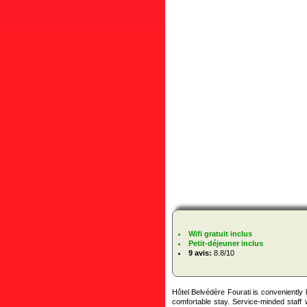
Wifi gratuit inclus
Petit-déjeuner inclus
9 avis:
8.8/10
Hôtel Belvédère Fourati is conveniently
comfortable stay. Service-minded staff 