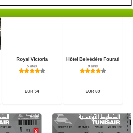
9 avis
Petit-déjeuner inclus
Détails
Royal Victoria
Hôtel Belvédère Fourati
5 avis
5 avis
9 avis
Réserver
Détails
Réserver
EUR 54
EUR 83