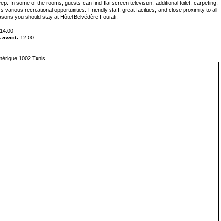
p. In some of the rooms, guests can find flat screen television, additional toilet, carpeting,
various recreational opportunities. Friendly staff, great facilities, and close proximity to all
easons you should stay at Hôtel Belvédère Fourati.
14:00
 avant:
12:00
mérique 1002 Tunis