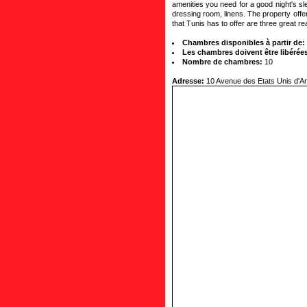
amenities you need for a good night's slee
dressing room, linens. The property offers 
that Tunis has to offer are three great r
Chambres disponibles à partir de:
Les chambres doivent être libérées
Nombre de chambres:
10
Adresse:
10 Avenue des Etats Unis d'A