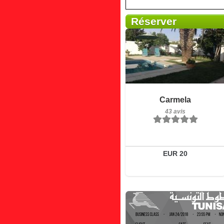
Réserver
43 avis
Détails
Carmela
43 avis
Réserver
EUR 20