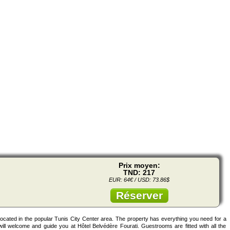
Prix moyen:
TND: 217
EUR: 64€ / USD: 73.86$
Réserver
 located in the popular Tunis City Center area. The property has everything you need for a
will welcome and guide you at Hôtel Belvédère Fourati. Guestrooms are fitted with all the