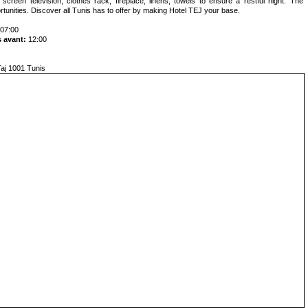
 screen television, clothes rack, fireplace, linens, towels to ensure a restful night. The
rtunities. Discover all Tunis has to offer by making Hotel TEJ your base.
07:00
 avant:
12:00
aj 1001 Tunis