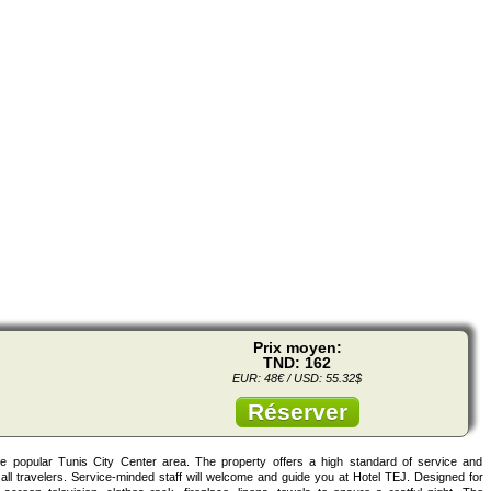
Prix moyen:
TND: 162
EUR: 48€ / USD: 55.32$
Réserver
he popular Tunis City Center area. The property offers a high standard of service and
f all travelers. Service-minded staff will welcome and guide you at Hotel TEJ. Designed for