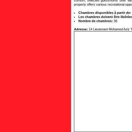
comfort, selected guestrooms offer flat
property offers various recreational oppo
Chambres disponibles à partir de:
Les chambres doivent être libérées
Nombre de chambres:
36
Adresse:
14 Lieutenant Mohamed Aziz T