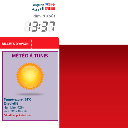
english
العربية
dim. 9 août
BILLETS D'AVION
MÉTÉO À TUNIS
Température: 34°C
Ensoleillé
Humidité: 42%
Vent: NE à 18km/h
Détail et prévisions