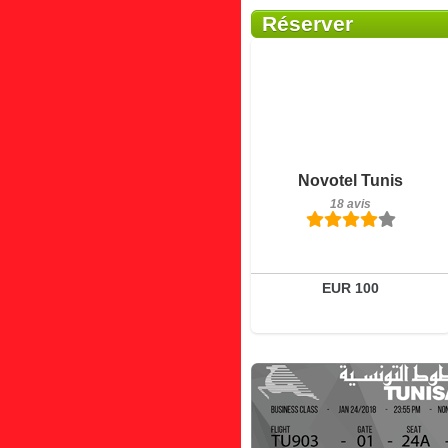
Réserver
18 avis
Détails
Novotel Tunis
18 avis
Réserver
EUR 100