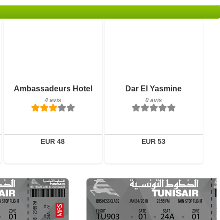
0 avis
Détails
Réserver
Petit-déjeuner inclus
Ambassadeurs Hotel
Dar El Yasmine
4 avis
4 avis
0 avis
Détails
Réserver
EUR 48
EUR 53