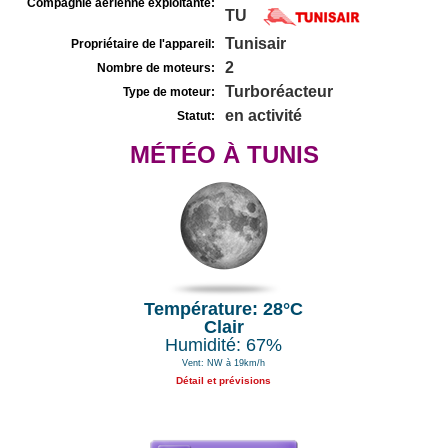
Compagnie aérienne exploitante:
TU
Tunisair
Propriétaire de l'appareil:
2
Nombre de moteurs:
Turboréacteur
Type de moteur:
en activité
Statut:
MÉTÉO À TUNIS
Température: 28°C
Clair
Humidité: 67%
Vent: NW à 19km/h
Détail et prévisions