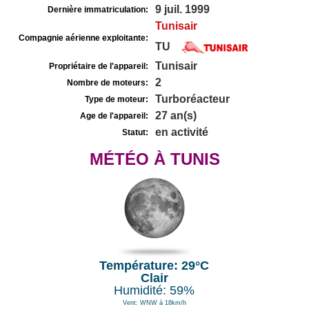
9 juil. 1999
Dernière immatriculation:
Tunisair
Compagnie aérienne exploitante:
TU
Tunisair
Propriétaire de l'appareil:
2
Nombre de moteurs:
Turboréacteur
Type de moteur:
27 an(s)
Age de l'appareil:
en activité
Statut:
MÉTÉO À TUNIS
Température: 29°C
Clair
Humidité: 59%
Vent: WNW à 18km/h