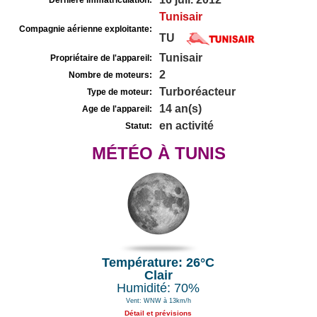
Dernière immatriculation:
Tunisair
Compagnie aérienne exploitante:
TU
Tunisair
Propriétaire de l'appareil:
2
Nombre de moteurs:
Turboréacteur
Type de moteur:
14 an(s)
Age de l'appareil:
en activité
Statut:
MÉTÉO À TUNIS
Température: 26°C
Clair
Humidité: 70%
Vent: WNW à 13km/h
Détail et prévisions