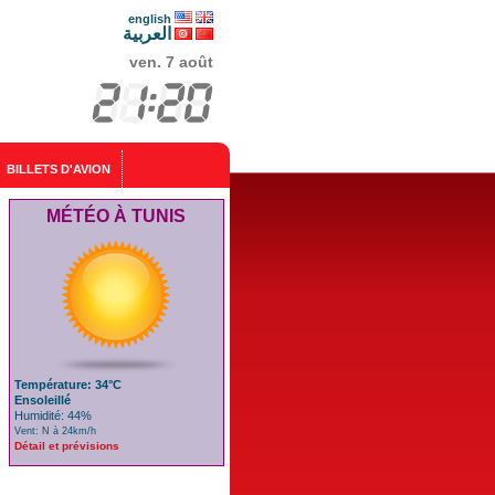
english
العربية
ven. 7 août
BILLETS D'AVION
MÉTÉO À TUNIS
Température: 34°C
Ensoleillé
Humidité: 44%
Vent: N à 24km/h
Détail et prévisions