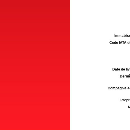
Immatricu
Code IATA d
Date de liv
Derniè
Compagnie aé
Propri
N