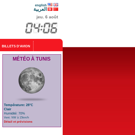
english
العربية
jeu. 6 août
BILLETS D'AVION
MÉTÉO À TUNIS
Température: 28°C
Clair
Humidité: 70%
Vent: NW à 15km/h
Détail et prévisions