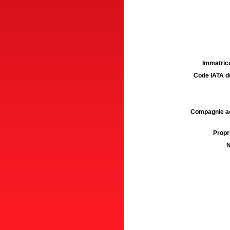
Immatricu
Code IATA d
Compagnie aé
Propri
N