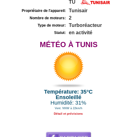
TU
Tunisair
Propriétaire de l'appareil:
2
Nombre de moteurs:
Turboréacteur
Type de moteur:
en activité
Statut:
MÉTÉO À TUNIS
Température: 35°C
Ensoleillé
Humidité: 31%
Vent: NNW à 22km/h
Détail et prévisions