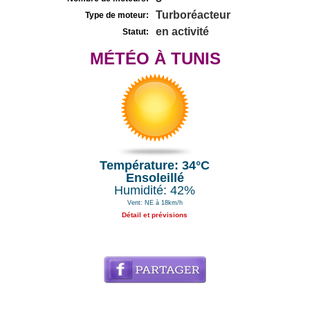
Turboréacteur
Type de moteur:
en activité
Statut:
MÉTÉO À TUNIS
Température: 34°C
Ensoleillé
Humidité: 42%
Vent: NE à 18km/h
Détail et prévisions