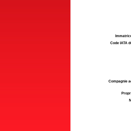
Immatricu
Code IATA d
Compagnie aé
Propri
N