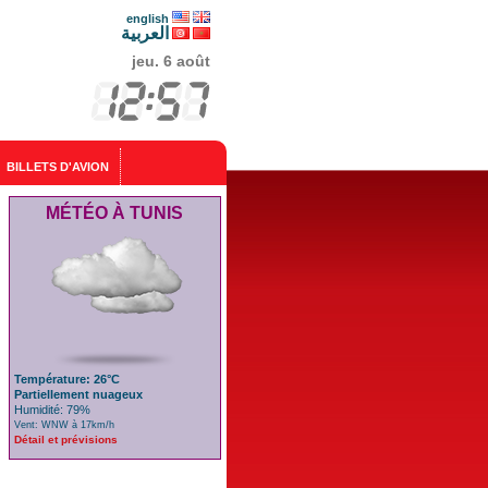
english
العربية
jeu. 6 août
BILLETS D'AVION
MÉTÉO À TUNIS
Température: 26°C
Partiellement nuageux
Humidité: 79%
Vent: WNW à 17km/h
Détail et prévisions