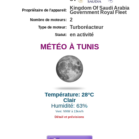
Kingdom Of Saudi Arabia
Propriétaire de l'appareil:
Government Royal Fleet
2
Nombre de moteurs:
Turboréacteur
Type de moteur:
en activité
Statut:
MÉTÉO À TUNIS
Température: 28°C
Clair
Humidité: 63%
Vent: NNW à 13km/h
Détail et prévisions