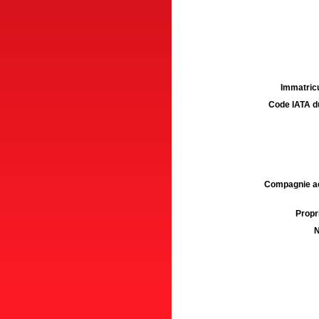
Immatricu
Code IATA d
Compagnie aé
Propri
N