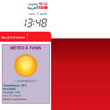
english
العربية
ven. 7 août
BILLETS D'AVION
MÉTÉO À TUNIS
Température: 34°C
Ensoleillé
Humidité: 44%
Vent: N à 24km/h
Détail et prévisions