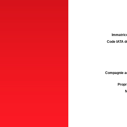
Immatricu
Code IATA d
Compagnie aé
Propri
N