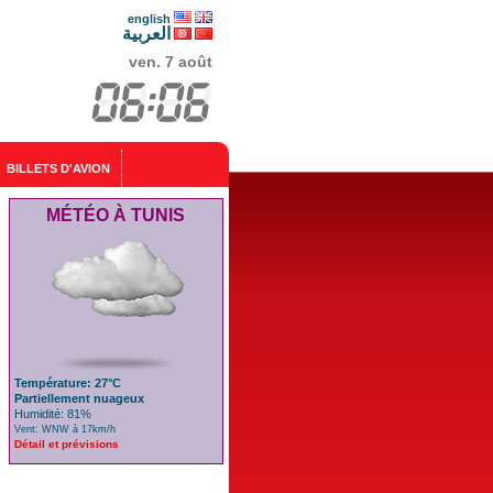
english
العربية
ven. 7 août
BILLETS D'AVION
MÉTÉO À TUNIS
Température: 27°C
Partiellement nuageux
Humidité: 81%
Vent: WNW à 17km/h
Détail et prévisions