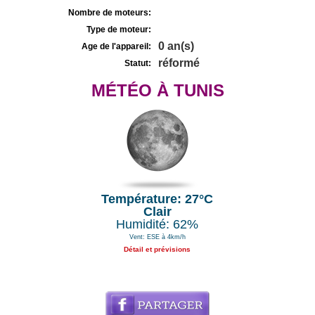
Nombre de moteurs:
Type de moteur:
0 an(s)
Age de l'appareil:
réformé
Statut:
MÉTÉO À TUNIS
Température: 27°C
Clair
Humidité: 62%
Vent: ESE à 4km/h
Détail et prévisions