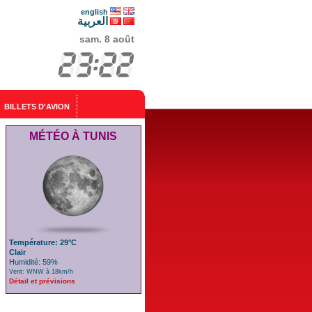
english
العربية
sam. 8 août
BILLETS D'AVION
MÉTÉO À TUNIS
Température: 29°C
Clair
Humidité: 59%
Vent: WNW à 18km/h
Détail et prévisions