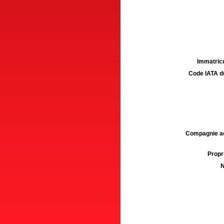
Immatricu
Code IATA d
Compagnie aé
Propri
N