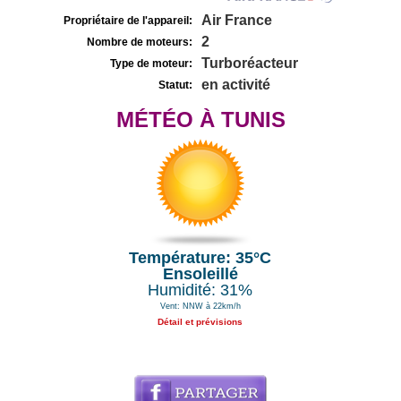
Air France
Propriétaire de l'appareil:
2
Nombre de moteurs:
Turboréacteur
Type de moteur:
en activité
Statut:
MÉTÉO À TUNIS
Température: 35°C
Ensoleillé
Humidité: 31%
Vent: NNW à 22km/h
Détail et prévisions