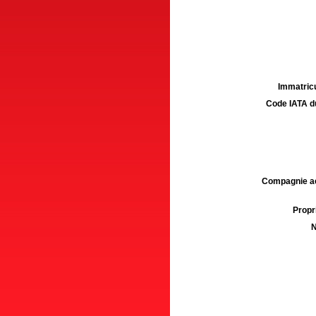
Immatricu
Code IATA d
Compagnie aé
Propri
N