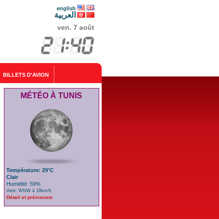
english
العربية
ven. 7 août
BILLETS D'AVION
MÉTÉO À TUNIS
Température: 29°C
Clair
Humidité: 59%
Vent: WNW à 18km/h
Détail et prévisions