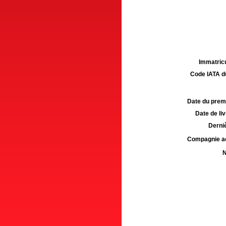
Immatricu
Code IATA d
Date du premie
Date de liv
Derniè
Compagnie aé
N