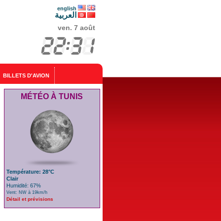
english
العربية
ven. 7 août
BILLETS D'AVION
MÉTÉO À TUNIS
Température: 28°C
Clair
Humidité: 67%
Vent: NW à 19km/h
Détail et prévisions