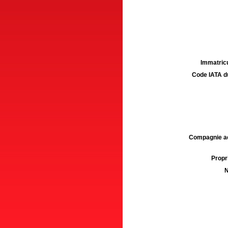
Immatricu
Code IATA d
Compagnie aé
Propri
N