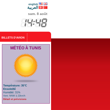
english
العربية
sam. 8 août
BILLETS D'AVION
MÉTÉO À TUNIS
Température: 35°C
Ensoleillé
Humidité: 31%
Vent: NNW à 22km/h
Détail et prévisions