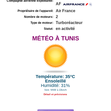
Compagnie aérienne exploitante:
AF
Air France
Propriétaire de l'appareil:
2
Nombre de moteurs:
Turboréacteur
Type de moteur:
en activité
Statut:
MÉTÉO À TUNIS
Température: 35°C
Ensoleillé
Humidité: 31%
Vent: NNW à 22km/h
Détail et prévisions