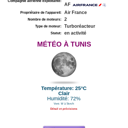
Compagnie aérienne exploitante:
AF
Air France
Propriétaire de l'appareil:
2
Nombre de moteurs:
Turboréacteur
Type de moteur:
en activité
Statut:
MÉTÉO À TUNIS
Température: 25°C
Clair
Humidité: 72%
Vent: W à 5km/h
Détail et prévisions