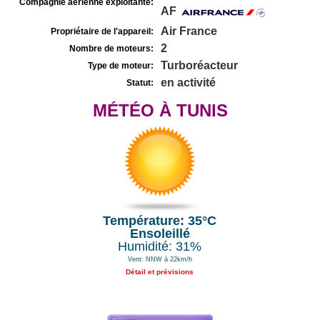
Compagnie aérienne exploitante:
AF
Air France
Propriétaire de l'appareil:
2
Nombre de moteurs:
Turboréacteur
Type de moteur:
en activité
Statut:
MÉTÉO À TUNIS
Température: 35°C
Ensoleillé
Humidité: 31%
Vent: NNW à 22km/h
Détail et prévisions