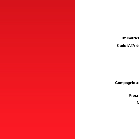
Immatricu
Code IATA d
Compagnie aé
Propri
N