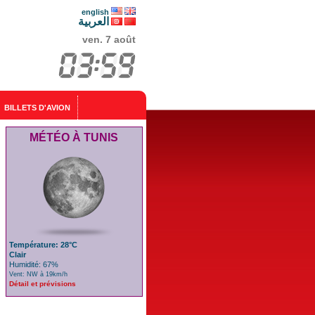
english
العربية
ven. 7 août
BILLETS D'AVION
MÉTÉO À TUNIS
Température: 28°C
Clair
Humidité: 67%
Vent: NW à 19km/h
Détail et prévisions