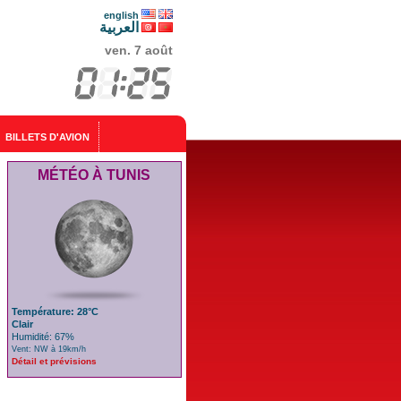
english
العربية
ven. 7 août
BILLETS D'AVION
MÉTÉO À TUNIS
Température: 28°C
Clair
Humidité: 67%
Vent: NW à 19km/h
Détail et prévisions