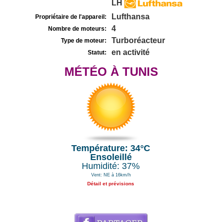
LH
Lufthansa
Propriétaire de l'appareil:
4
Nombre de moteurs:
Turboréacteur
Type de moteur:
en activité
Statut:
MÉTÉO À TUNIS
Température: 34°C
Ensoleillé
Humidité: 37%
Vent: NE à 16km/h
Détail et prévisions