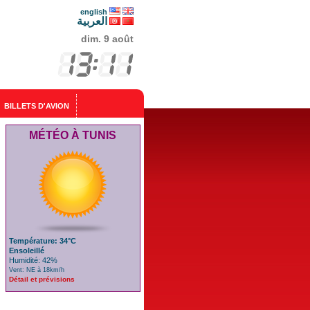
english
العربية
dim. 9 août
BILLETS D'AVION
MÉTÉO À TUNIS
Température: 34°C
Ensoleillé
Humidité: 42%
Vent: NE à 18km/h
Détail et prévisions