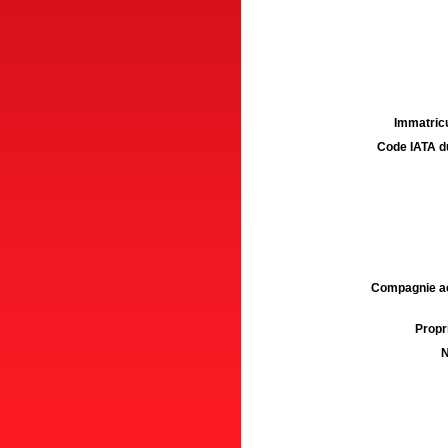
Immatricu
Code IATA d
Compagnie aé
Propri
N