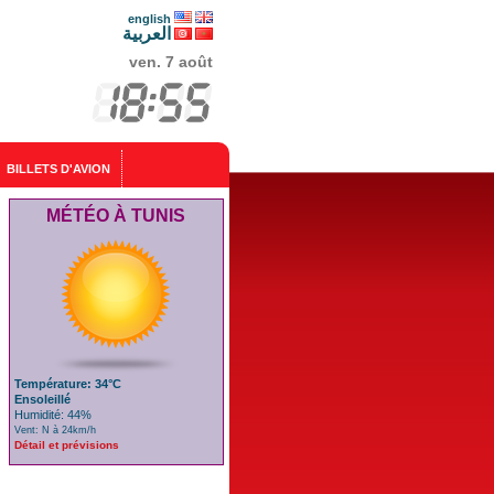
english
العربية
ven. 7 août
BILLETS D'AVION
MÉTÉO À TUNIS
Température: 34°C
Ensoleillé
Humidité: 44%
Vent: N à 24km/h
Détail et prévisions