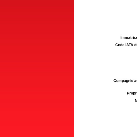
Immatricu
Code IATA d
Compagnie aé
Propri
N