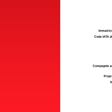
Immatricu
Code IATA d
Compagnie aé
Propri
N