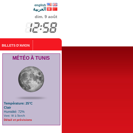
english
العربية
dim. 9 août
BILLETS D'AVION
MÉTÉO À TUNIS
Température: 25°C
Clair
Humidité: 72%
Vent: W à 5km/h
Détail et prévisions