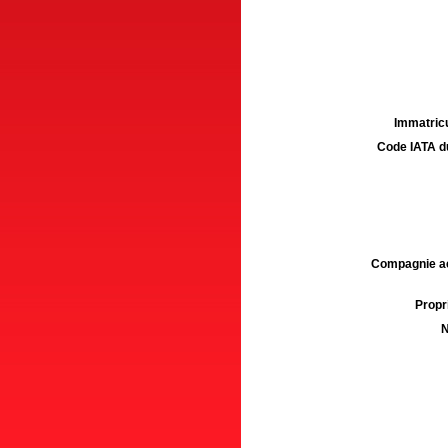
Immatricu
Code IATA d
Compagnie aé
Propri
N