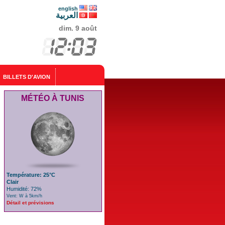
english
العربية
dim. 9 août
BILLETS D'AVION
MÉTÉO À TUNIS
Température: 25°C
Clair
Humidité: 72%
Vent: W à 5km/h
Détail et prévisions