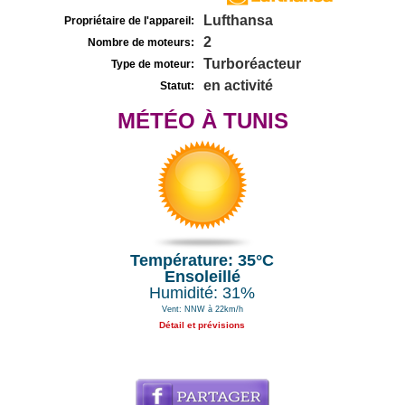
Lufthansa
Propriétaire de l'appareil:
2
Nombre de moteurs:
Turboréacteur
Type de moteur:
en activité
Statut:
MÉTÉO À TUNIS
Température: 35°C
Ensoleillé
Humidité: 31%
Vent: NNW à 22km/h
Détail et prévisions