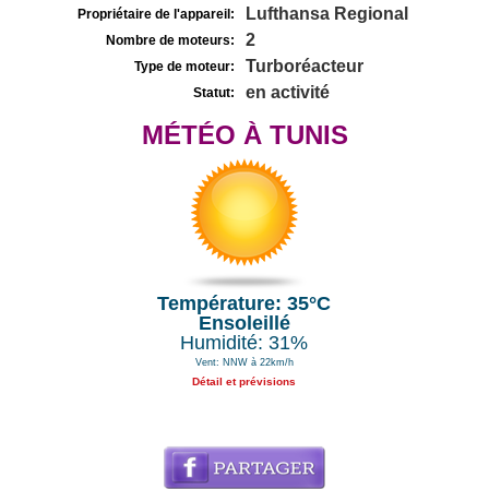
Lufthansa Regional
Propriétaire de l'appareil:
2
Nombre de moteurs:
Turboréacteur
Type de moteur:
en activité
Statut:
MÉTÉO À TUNIS
Température: 35°C
Ensoleillé
Humidité: 31%
Vent: NNW à 22km/h
Détail et prévisions