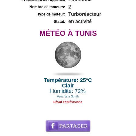
2
Nombre de moteurs:
Turboréacteur
Type de moteur:
en activité
Statut:
MÉTÉO À TUNIS
Température: 25°C
Clair
Humidité: 72%
Vent: W à 5km/h
Détail et prévisions