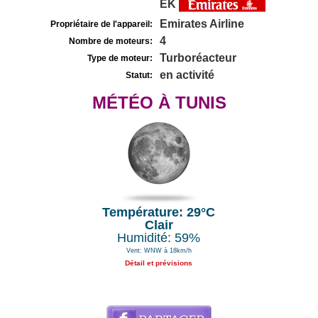
EK
Emirates Airline
Propriétaire de l'appareil:
4
Nombre de moteurs:
Turboréacteur
Type de moteur:
en activité
Statut:
MÉTÉO À TUNIS
Température: 29°C
Clair
Humidité: 59%
Vent: WNW à 18km/h
Détail et prévisions