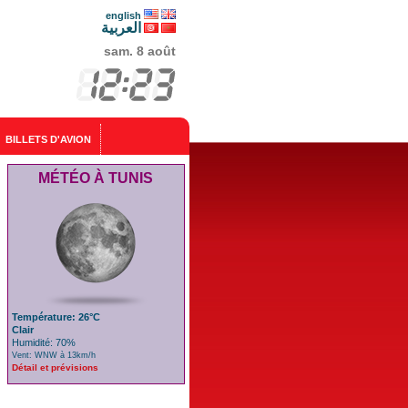
english
العربية
sam. 8 août
BILLETS D'AVION
MÉTÉO À TUNIS
Température: 26°C
Clair
Humidité: 70%
Vent: WNW à 13km/h
Détail et prévisions